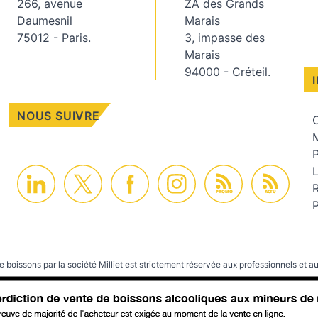
266, avenue
ZA des Grands
Daumesnil
Marais
75012 - Paris.
3, impasse des
Marais
94000 - Créteil.
NOUS SUIVRE
C
M
PROMO
ACTU
P
e boissons par la société Milliet est strictement réservée aux professionnels et au