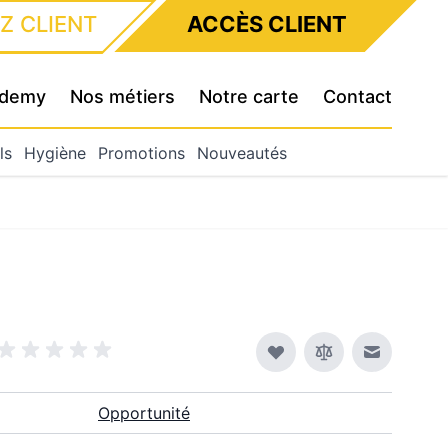
Z CLIENT
ACCÈS CLIENT
cademy
Nos métiers
Notre carte
Contact
ls
Hygiène
Promotions
Nouveautés
Envoyer à
Opportunité