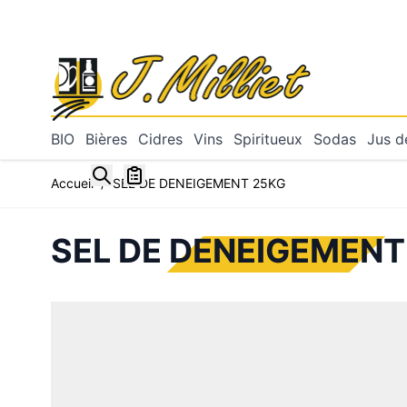
Allez au contenu
BIO
Bières
Cidres
Vins
Spiritueux
Sodas
Jus de
Toggle minicart, Mon panier est vide
Accueil
/
SEL DE DENEIGEMENT 25KG
SEL DE DENEIGEMENT