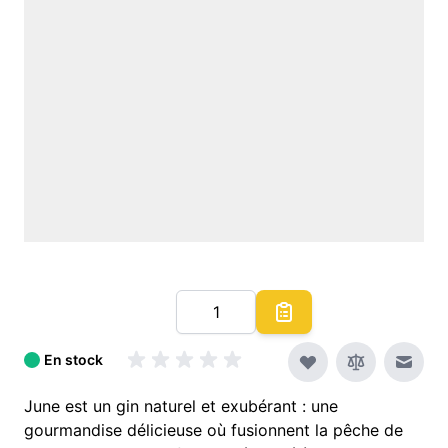
Quantité
En stock
Envoy
June est un gin naturel et exubérant : une
gourmandise délicieuse où fusionnent la pêche de