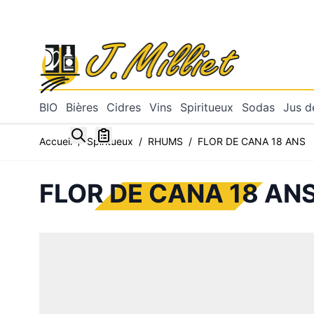
Allez au contenu
BIO
Bières
Cidres
Vins
Spiritueux
Sodas
Jus de
Toggle minicart, Mon panier est vide
Accueil
/
Spiritueux
/
RHUMS
/
FLOR DE CANA 18 ANS
FLOR DE CANA 18 AN