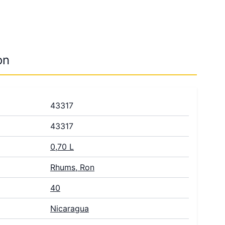
on
43317
43317
0,70 L
Rhums, Ron
40
Nicaragua