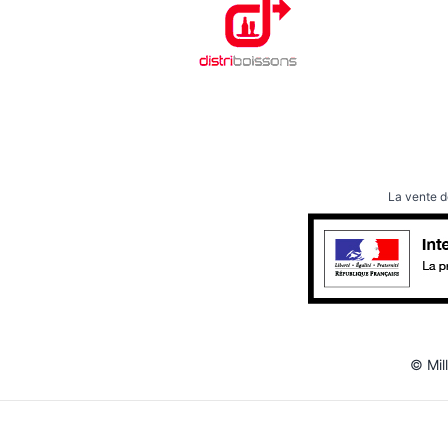
La vente d
©
Mill