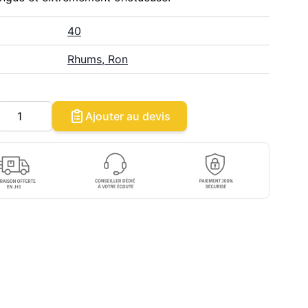
40
Rhums, Ron
Quantité
Ajouter au devis