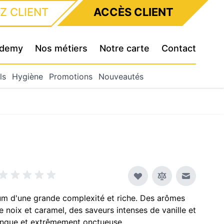
Z CLIENT
ACCÈS CLIENT
cademy
Nos métiers
Notre carte
Contact
ls
Hygiène
Promotions
Nouveautés
Envoyer à
hum d'une grande complexité et riche. Des arômes
e noix et caramel, des saveurs intenses de vanille et
longue et extrêmement onctueuse.