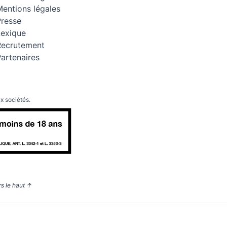
entions légales
Presse
Lexique
Recrutement
artenaires
x sociétés.
rs le haut
↑