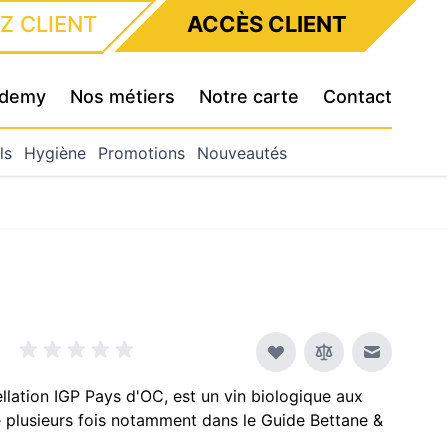
Z CLIENT
ACCÈS CLIENT
cademy
Nos métiers
Notre carte
Contact
ls
Hygiène
Promotions
Nouveautés
Envoyer à
ellation IGP Pays d'OC, est un vin biologique aux
 plusieurs fois notamment dans le Guide Bettane &