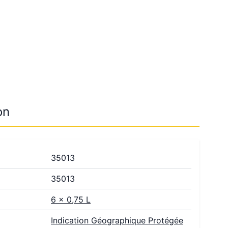
on
35013
35013
6 x 0,75 L
Indication Géographique Protégée