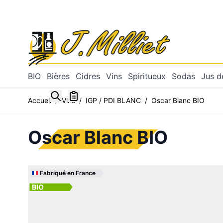
Allez au contenu
BIO
Bières
Cidres
Vins
Spiritueux
Sodas
Jus de
Toggle minicart, Mon panier est vide
Accueil
/
Vins
/
IGP / PDI BLANC
/
Oscar Blanc BIO
Oscar Blanc BIO
Fabriqué en France
BIO