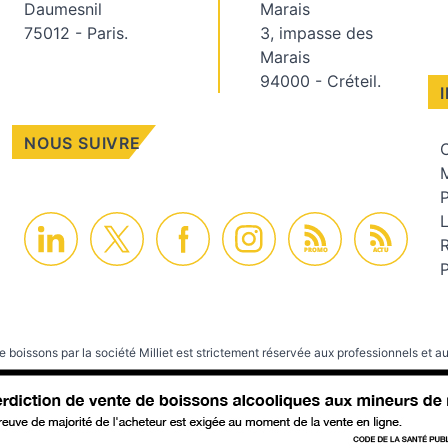
Daumesnil
Marais
75012 - Paris.
3, impasse des
Marais
94000 - Créteil.
NOUS SUIVRE
C
M
PROMO
ACTU
P
e boissons par la société Milliet est strictement réservée aux professionnels et au