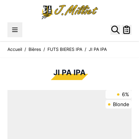
Allez au contenu
Accueil
/
Bières
/
FUTS BIERES IPA
/
JI PA IPA
JI PA IPA
6%
Blonde