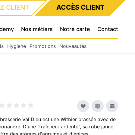
Z CLIENT
ACCÈS CLIENT
cademy
Nos métiers
Notre carte
Contact
ls
Hygiène
Promotions
Nouveautés
Envoyer à
brasserie Val Dieu est une Witbier brassée avec de
coriandre. D'une "fraîcheur ardente", sa robe jaune
offre des arômes d'agrumes et d'épices.