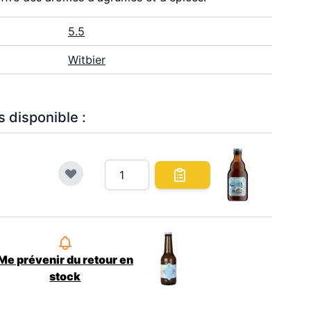
5.5
Witbier
 disponible :
Me prévenir du retour en
stock