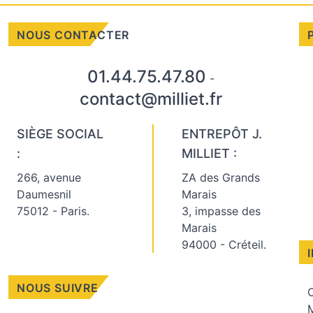
NOUS CONTACTER
01.44.75.47.80
-
contact@milliet.fr
SIÈGE SOCIAL
ENTREPÔT J.
:
MILLIET :
266, avenue
ZA des Grands
Daumesnil
Marais
75012 - Paris.
3, impasse des
Marais
94000 - Créteil.
NOUS SUIVRE
C
M