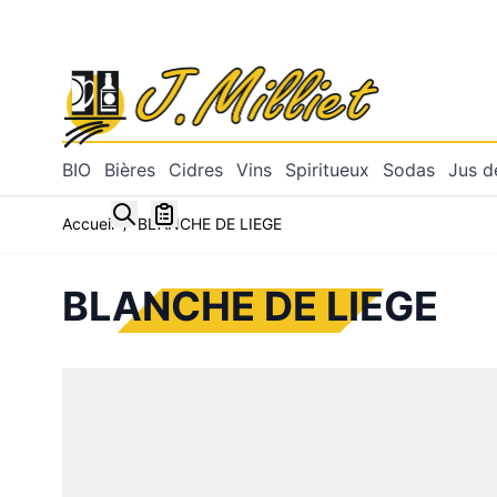
Allez au contenu
BIO
Bières
Cidres
Vins
Spiritueux
Sodas
Jus de
Toggle minicart, Mon panier est vide
Accueil
/
BLANCHE DE LIEGE
BLANCHE DE LIEGE