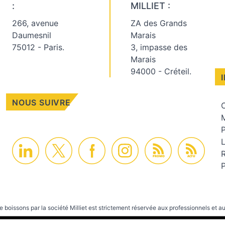
:
MILLIET :
266, avenue
ZA des Grands
Daumesnil
Marais
75012 - Paris.
3, impasse des
Marais
94000 - Créteil.
NOUS SUIVRE
C
M
PROMO
ACTU
P
e boissons par la société Milliet est strictement réservée aux professionnels et au