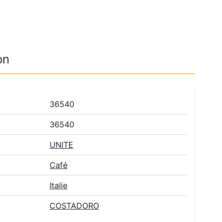
on
36540
36540
UNITE
Café
Italie
COSTADORO