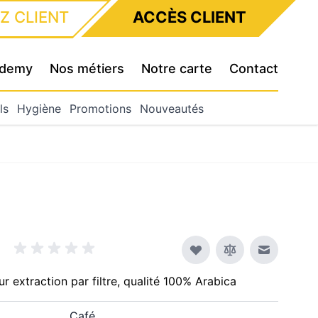
Z CLIENT
ACCÈS CLIENT
cademy
Nos métiers
Notre carte
Contact
ls
Hygiène
Promotions
Nouveautés
Envoyer à
 extraction par filtre, qualité 100% Arabica
Café