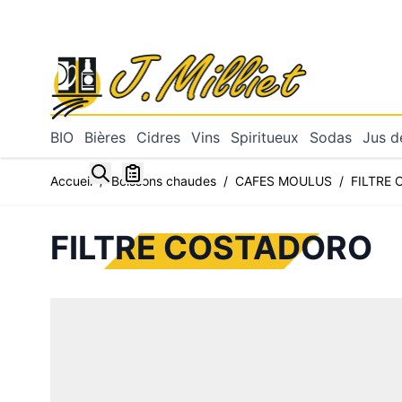
Allez au contenu
BIO
Bières
Cidres
Vins
Spiritueux
Sodas
Jus de
Toggle minicart, Mon panier est vide
Accueil
/
Boissons chaudes
/
CAFES MOULUS
/
FILTRE
FILTRE COSTADORO