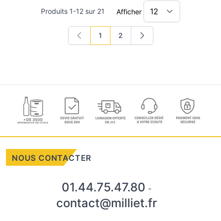
Produits
1
-
12
sur
21
Afficher
1
2
Vous lisez actuellement la page
Page
NOUS CONTACTER
01.44.75.47.80
-
contact@milliet.fr