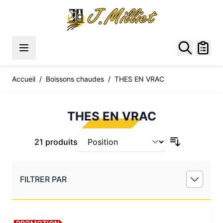
Allez au contenu
Accueil
/
Boissons chaudes
/
THES EN VRAC
THES EN VRAC
21 produits
FILTRER PAR