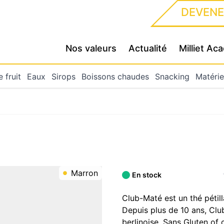
DEVENE
Nos valeurs
Actualité
Milliet A
 fruit
Eaux
Sirops
Boissons chaudes
Snacking
Matérie
Marron
En stock
Club-Maté est un thé pétill
Depuis plus de 10 ans, Cl
berlinoise. Sans Gluten of 