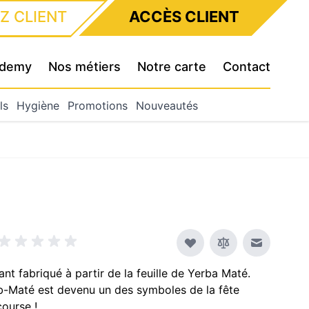
Z CLIENT
ACCÈS CLIENT
cademy
Nos métiers
Notre carte
Contact
ls
Hygiène
Promotions
Nouveautés
Envoyer à
ant fabriqué à partir de la feuille de Yerba Maté.
ub-Maté est devenu un des symboles de la fête
course !