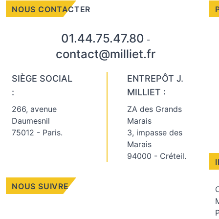
NOUS CONTACTER
01.44.75.47.80
-
contact@milliet.fr
SIÈGE SOCIAL
ENTREPÔT J.
:
MILLIET :
266, avenue
ZA des Grands
Daumesnil
Marais
75012 - Paris.
3, impasse des
Marais
94000 - Créteil.
NOUS SUIVRE
C
M