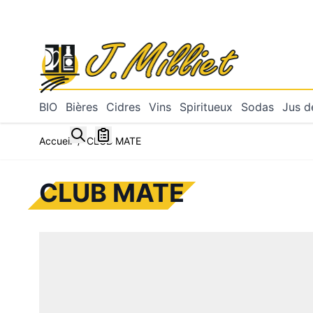
Allez au contenu
BIO
Bières
Cidres
Vins
Spiritueux
Sodas
Jus de
Toggle minicart, Mon panier est vide
Accueil
/
CLUB MATE
CLUB MATE