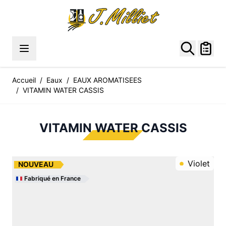
Allez au contenu
Accueil
/
Eaux
/
EAUX AROMATISEES
/
VITAMIN WATER CASSIS
VITAMIN WATER CASSIS
Violet
NOUVEAU
Fabriqué en France