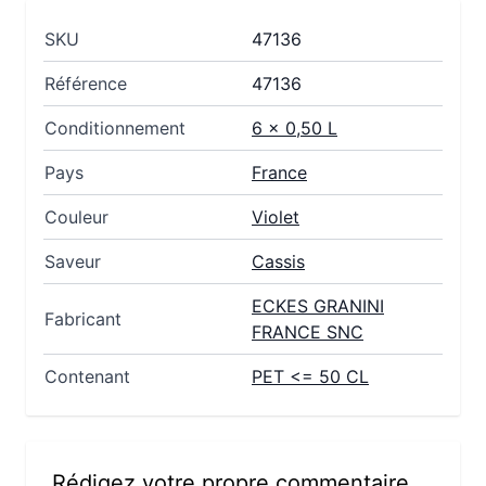
SKU
47136
Référence
47136
Conditionnement
6 x 0,50 L
Pays
France
Couleur
Violet
Saveur
Cassis
ECKES GRANINI
Fabricant
FRANCE SNC
Contenant
PET <= 50 CL
Rédigez votre propre commentaire