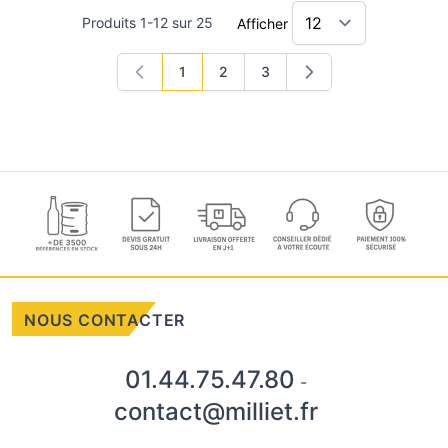
Produits
1
-
12
sur
25
Afficher
1
2
3
Vous lisez actuellement la page
Page
Page
NOUS CONTACTER
01.44.75.47.80
-
contact@milliet.fr