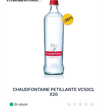
Fabriqué en France
Les conditionnements disponibles :
-20%
CHAUDFONTAINE PETILLANTE VC50CL
X20
En stock