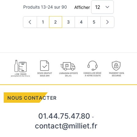
Produits
13
-
24
sur
90
Afficher
1
2
3
4
5
Page
Vous lisez actuellement la page
Page
Page
Page
NOUS CONTACTER
01.44.75.47.80
-
contact@milliet.fr