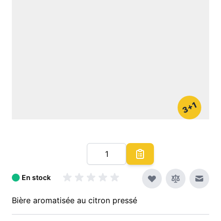
3+1
Quantité
En stock
Envoy
Bière aromatisée au citron pressé