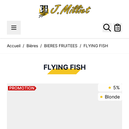
Allez au contenu
Accueil
/
Bières
/
BIERES FRUITEES
/
FLYING FISH
FLYING FISH
5%
PROMOTION
Blonde