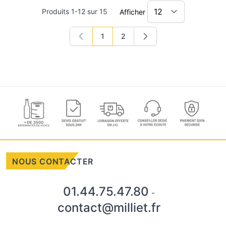
Produits
1
-
12
sur
15
Afficher
1
2
Vous lisez actuellement la page
Page
NOUS CONTACTER
01.44.75.47.80
-
contact@milliet.fr