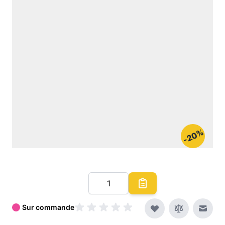
-20%
Quantité
Sur commande
Envoy