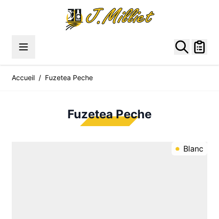
Allez au contenu
Accueil
/
Fuzetea Peche
Fuzetea Peche
Blanc