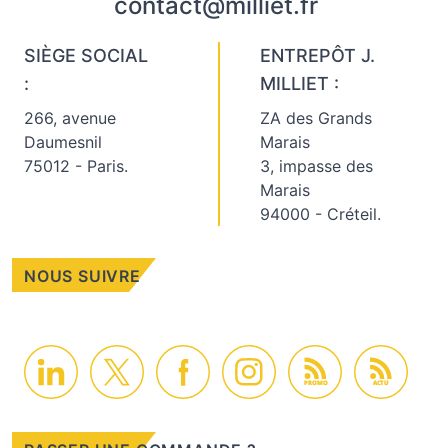
contact@milliet.fr
SIÈGE SOCIAL
ENTREPÔT J.
:
MILLIET :
266, avenue
ZA des Grands
Daumesnil
Marais
75012 - Paris.
3, impasse des
Marais
94000 - Créteil.
NOUS SUIVRE
PROMO
ACTU