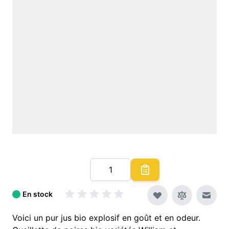
Quantité
En stock
Envoy
Voici un pur jus bio explosif en goût et en odeur.