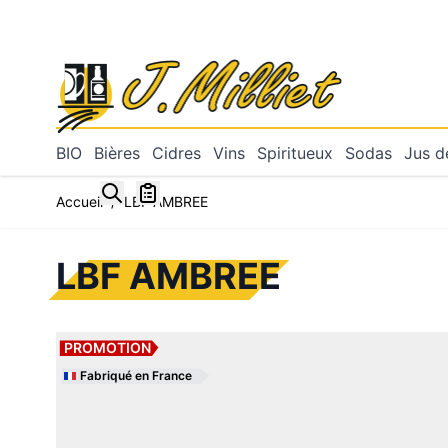
Allez au contenu
BIO
Bières
Cidres
Vins
Spiritueux
Sodas
Jus de
Toggle minicart, Mon panier est vide
Accueil
/
LBF AMBREE
LBF AMBREE
PROMOTION
Fabriqué en France