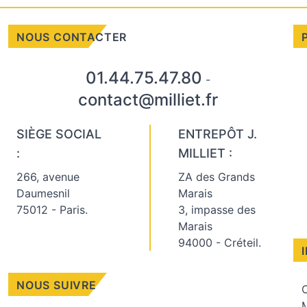
NOUS CONTACTER
01.44.75.47.80
-
contact@milliet.fr
SIÈGE SOCIAL
ENTREPÔT J.
:
MILLIET :
266, avenue
ZA des Grands
Daumesnil
Marais
75012 - Paris.
3, impasse des
Marais
94000 - Créteil.
NOUS SUIVRE
C
M