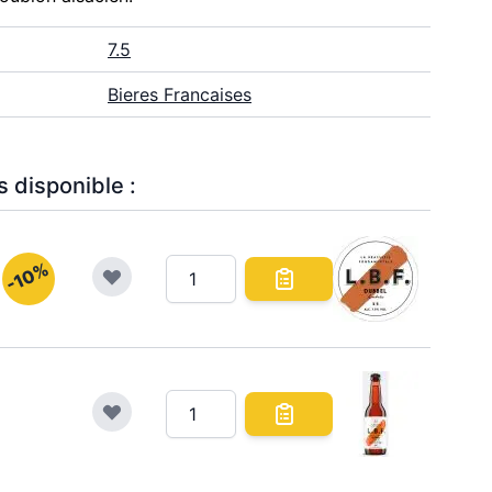
7.5
Bieres Francaises
 disponible :
-10%