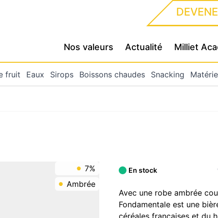
DEVENE
Nos valeurs
Actualité
Milliet A
 fruit
Eaux
Sirops
Boissons chaudes
Snacking
Matérie
7%
En stock
Ambrée
Avec une robe ambrée coul
Fondamentale est une biè
céréales françaises et du 