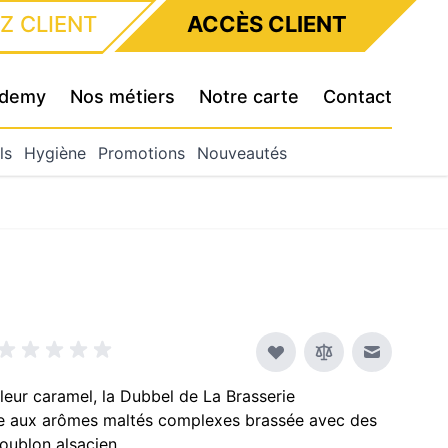
Z CLIENT
ACCÈS CLIENT
cademy
Nos métiers
Notre carte
Contact
ls
Hygiène
Promotions
Nouveautés
Envoyer à
eur caramel, la Dubbel de La Brasserie
re aux arômes maltés complexes brassée avec des
houblon alsacien.