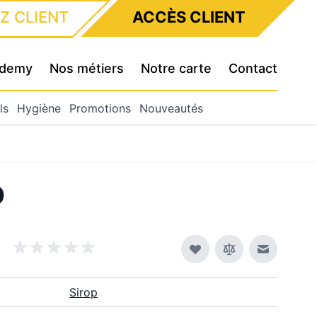
Z CLIENT
ACCÈS CLIENT
cademy
Nos métiers
Notre carte
Contact
ls
Hygiène
Promotions
Nouveautés
O
Envoyer à
Sirop