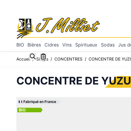
Allez au contenu
BIO
Bières
Cidres
Vins
Spiritueux
Sodas
Jus de
Toggle minicart, Mon panier est vide
Accueil
/
Sirops
/
CONCENTRES
/
CONCENTRE DE YUZU
CONCENTRE DE YUZU 
Fabriqué en France
BIO