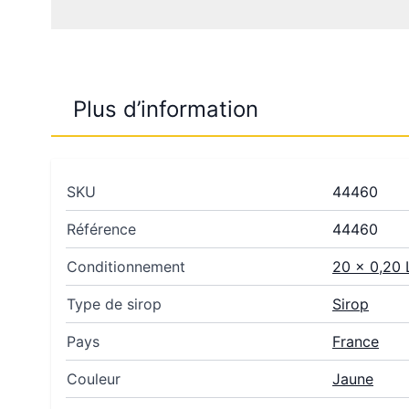
Plus d’information
SKU
44460
Référence
44460
Conditionnement
20 x 0,20 
Type de sirop
Sirop
Pays
France
Couleur
Jaune