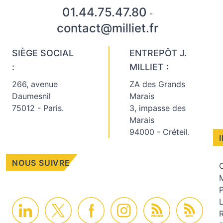
01.44.75.47.80
-
contact@milliet.fr
SIÈGE SOCIAL
ENTREPÔT J.
:
MILLIET :
266, avenue
ZA des Grands
Daumesnil
Marais
75012 - Paris.
3, impasse des
Marais
94000 - Créteil.
NOUS SUIVRE
C
M
PROMO
ACTU