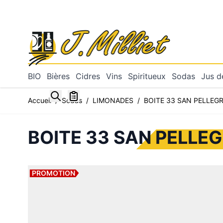
Allez au contenu
BIO
Bières
Cidres
Vins
Spiritueux
Sodas
Jus de
Toggle minicart, Mon panier est vide
Accueil
/
Sodas
/
LIMONADES
/
BOITE 33 SAN PELLEG
BOITE 33 SAN PELLE
PROMOTION