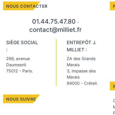
NOUS CONTACTER
01.44.75.47.80
-
contact@milliet.fr
SIÈGE SOCIAL
ENTREPÔT J.
:
MILLIET :
266, avenue
ZA des Grands
Daumesnil
Marais
75012 - Paris.
3, impasse des
Marais
94000 - Créteil.
NOUS SUIVRE
C
M