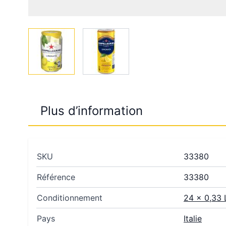
View larger image
View larger image
Plus d’information
SKU
33380
Référence
33380
Conditionnement
24 x 0,33 
Pays
Italie