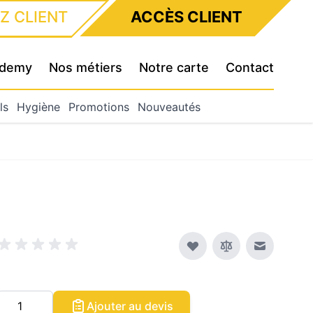
Z CLIENT
ACCÈS CLIENT
cademy
Nos métiers
Notre carte
Contact
ls
Hygiène
Promotions
Nouveautés
Envoyer à
Quantité
Ajouter au devis