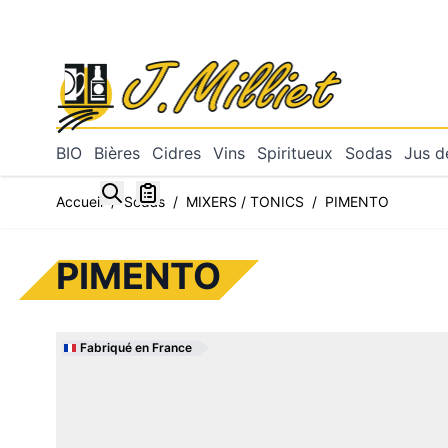
Allez au contenu
BIO
Bières
Cidres
Vins
Spiritueux
Sodas
Jus de
Toggle minicart, Mon panier est vide
Accueil
/
Sodas
/
MIXERS / TONICS
/
PIMENTO
PIMENTO
Fabriqué en France