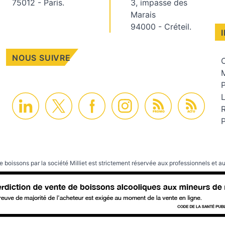
75012 - Paris.
3, impasse des
Marais
94000 - Créteil.
NOUS SUIVRE
C
M
PROMO
ACTU
P
e boissons par la société Milliet est strictement réservée aux professionnels et au