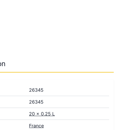
image
View larger image
on
26345
26345
20 x 0,25 L
France