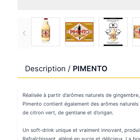
View larger image
View larger image
View large
Description /
PIMENTO
Réalisée à partir d’arômes naturels de gingembre,
Pimento contient également des arômes naturels
de citron vert, de gentiane et d’origan.
Un soft-drink unique et vraiment innovant, produi
Rafraîchissant, allégé en sucre et délicieux. La bo