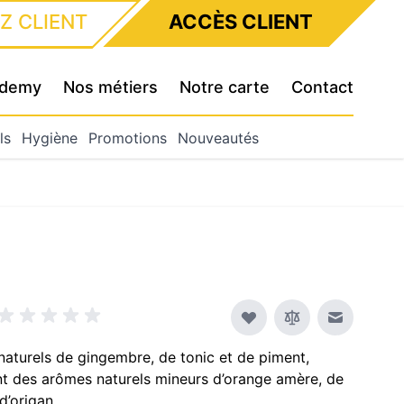
Z CLIENT
ACCÈS CLIENT
cademy
Nos métiers
Notre carte
Contact
ls
Hygiène
Promotions
Nouveautés
Envoyer à
 naturels de gingembre, de tonic et de piment,
t des arômes naturels mineurs d’orange amère, de
d’origan.