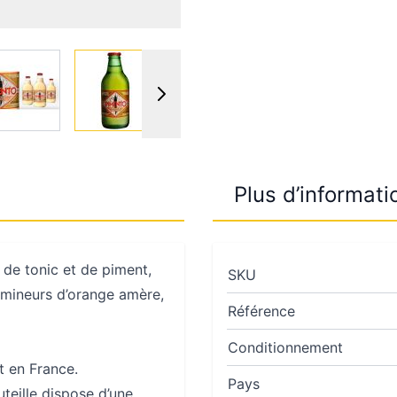
r image
View larger image
View larger image
View larger image
View larger 
Plus d’informati
 de tonic et de piment,
SKU
 mineurs d’orange amère,
Référence
Conditionnement
t en France.
Pays
uteille dispose d’une