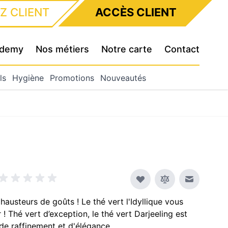
Z CLIENT
ACCÈS CLIENT
cademy
Nos métiers
Notre carte
Contact
ls
Hygiène
Promotions
Nouveautés
Envoyer à
hausteurs de goûts ! Le thé vert l'Idyllique vous
 ! Thé vert d’exception, le thé vert Darjeeling est
 raffinement et d'élégance.