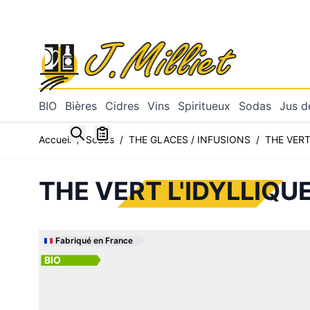
Allez au contenu
BIO
Bières
Cidres
Vins
Spiritueux
Sodas
Jus de
Toggle minicart, Mon panier est vide
Accueil
/
Sodas
/
THE GLACES / INFUSIONS
/
THE VERT
THE VERT L'IDYLLIQUE
Fabriqué en France
BIO