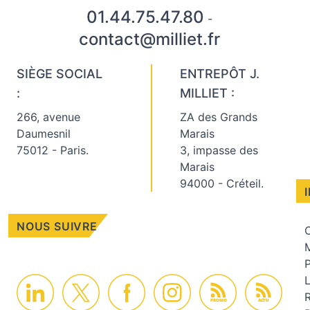
01.44.75.47.80
-
contact@milliet.fr
SIÈGE SOCIAL
ENTREPÔT J.
:
MILLIET :
266, avenue
ZA des Grands
Daumesnil
Marais
75012 - Paris.
3, impasse des
Marais
94000 - Créteil.
NOUS SUIVRE
C
M
PROMO
ACTU