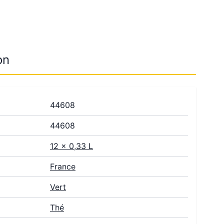
on
44608
44608
12 x 0,33 L
France
Vert
Thé