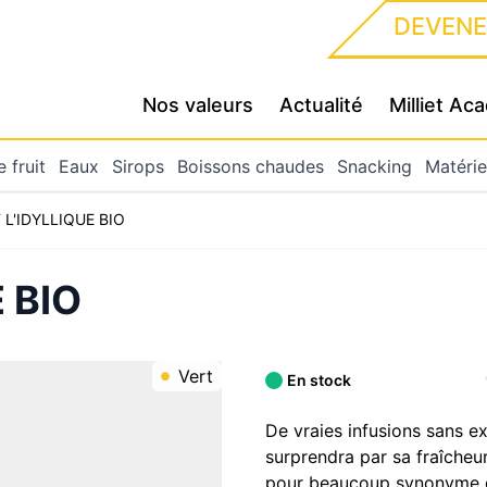
DEVENE
Nos valeurs
Actualité
Milliet A
 fruit
Eaux
Sirops
Boissons chaudes
Snacking
Matérie
 L'IDYLLIQUE BIO
 BIO
Vert
En stock
De vraies infusions sans ex
surprendra par sa fraîcheur
pour beaucoup synonyme de