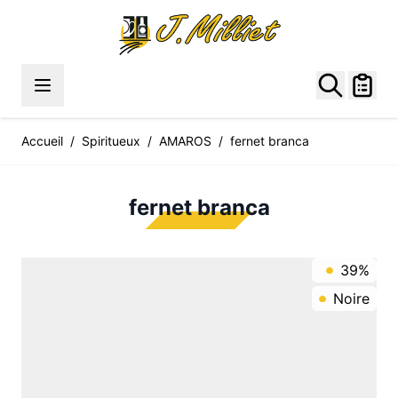
Allez au contenu
Accueil
/
Spiritueux
/
AMAROS
/
fernet branca
fernet branca
39%
Noire