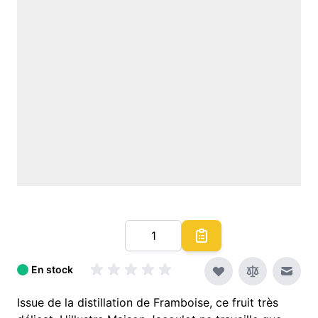
Quantité
En stock
Envoy
Issue de la distillation de Framboise, ce fruit très