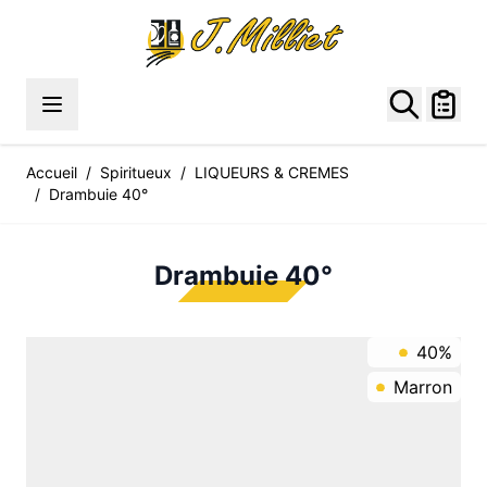
Allez au contenu
Accueil
/
Spiritueux
/
LIQUEURS & CREMES
/
Drambuie 40°
Drambuie 40°
40%
Marron