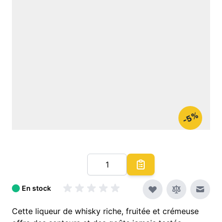
-5%
Quantité
En stock
Envoy
Cette liqueur de whisky riche, fruitée et crémeuse