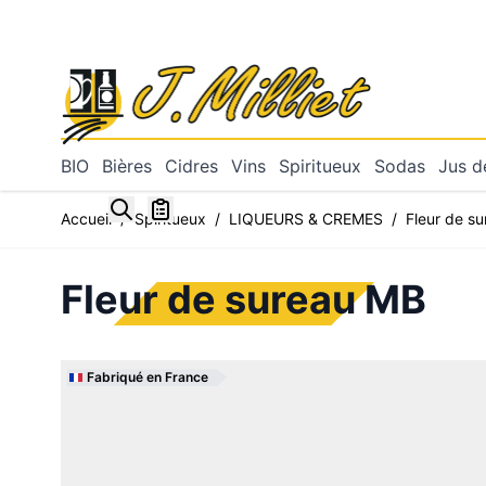
Allez au contenu
BIO
Bières
Cidres
Vins
Spiritueux
Sodas
Jus de
Toggle minicart, Mon panier est vide
Accueil
/
Spiritueux
/
LIQUEURS & CREMES
/
Fleur de s
Fleur de sureau MB
Fabriqué en France