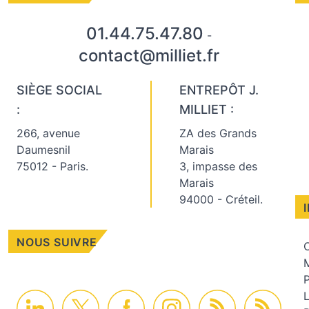
01.44.75.47.80
-
contact@milliet.fr
SIÈGE SOCIAL
ENTREPÔT J.
:
MILLIET :
266, avenue
ZA des Grands
Daumesnil
Marais
75012 - Paris.
3, impasse des
Marais
94000 - Créteil.
NOUS SUIVRE
C
M