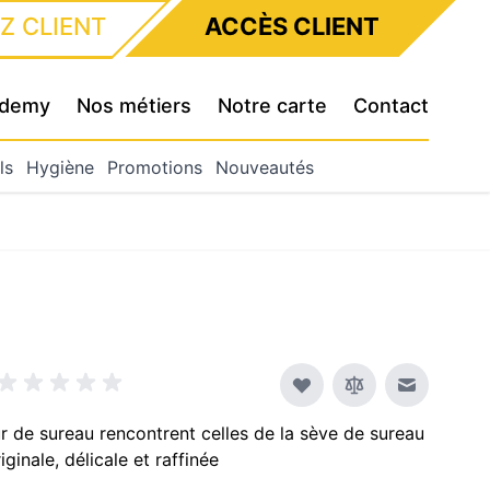
Z CLIENT
ACCÈS CLIENT
cademy
Nos métiers
Notre carte
Contact
ls
Hygiène
Promotions
Nouveautés
Envoyer à
ur de sureau rencontrent celles de la sève de sureau
iginale, délicale et raffinée