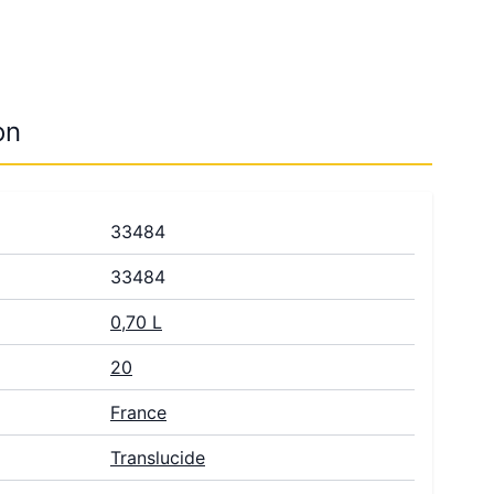
on
33484
33484
0,70 L
20
France
Translucide