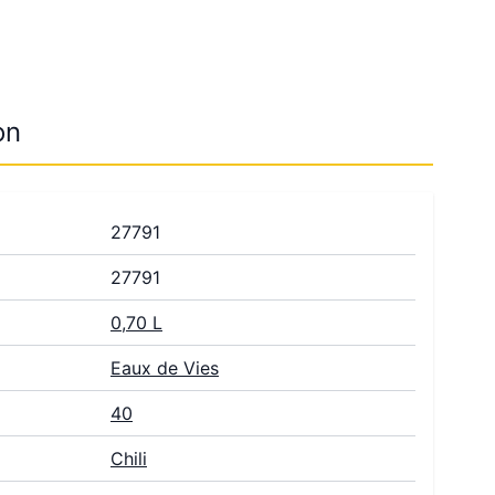
on
27791
27791
0,70 L
Eaux de Vies
40
Chili