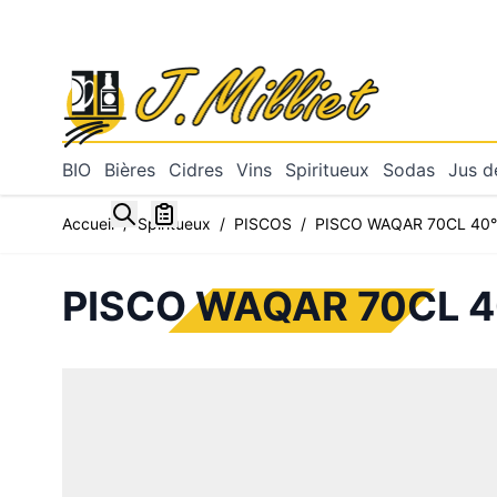
Allez au contenu
BIO
Bières
Cidres
Vins
Spiritueux
Sodas
Jus de
Toggle minicart, Mon panier est vide
Accueil
/
Spiritueux
/
PISCOS
/
PISCO WAQAR 70CL 40°
PISCO WAQAR 70CL 4