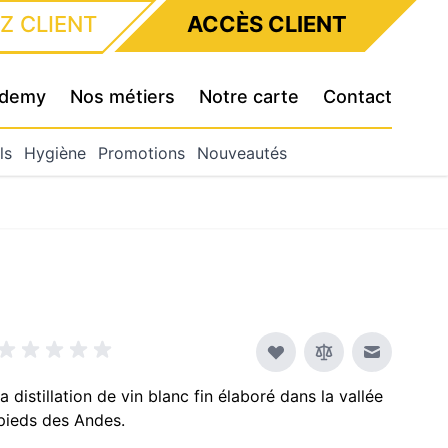
Z CLIENT
ACCÈS CLIENT
cademy
Nos métiers
Notre carte
Contact
ls
Hygiène
Promotions
Nouveautés
Envoyer à
distillation de vin blanc fin élaboré dans la vallée
pieds des Andes.