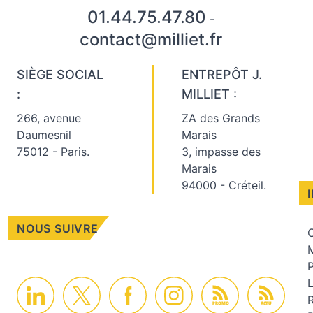
01.44.75.47.80
-
contact@milliet.fr
SIÈGE SOCIAL
ENTREPÔT J.
:
MILLIET :
266, avenue
ZA des Grands
Daumesnil
Marais
75012 - Paris.
3, impasse des
Marais
94000 - Créteil.
NOUS SUIVRE
C
M
PROMO
ACTU