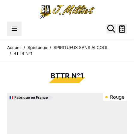
Allez au contenu
Accueil
/
Spiritueux
/
SPIRITUEUX SANS ALCOOL
/
BTTR N°1
BTTR N°1
Rouge
Fabriqué en France