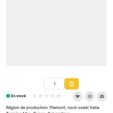
Quantité
En stock
Envoy
Région de production: Piemont, nord-ouest Italie.