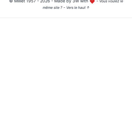
©
Milliet
1957 - 2026 - Made by
3W with
-
Vous voulez le
-
même site ?
Vers le haut
↑