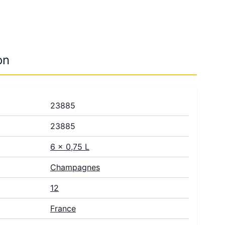
on
23885
23885
6 x 0,75 L
Champagnes
12
France