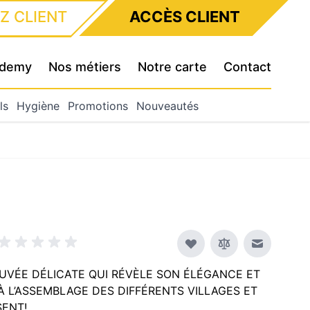
Z CLIENT
ACCÈS CLIENT
cademy
Nos métiers
Notre carte
Contact
ls
Hygiène
Promotions
Nouveautés
Envoyer à
CUVÉE DÉLICATE QUI RÉVÈLE SON ÉLÉGANCE ET
 L’ASSEMBLAGE DES DIFFÉRENTS VILLAGES ET
SENT!