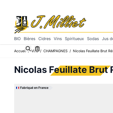
Allez au contenu
BIO
Bières
Cidres
Vins
Spiritueux
Sodas
Jus de
Toggle minicart, Mon panier est vide
Accueil
/
Vins
/
CHAMPAGNES
/
Nicolas Feuillate Brut R
Nicolas Feuillate Brut
Fabriqué en France