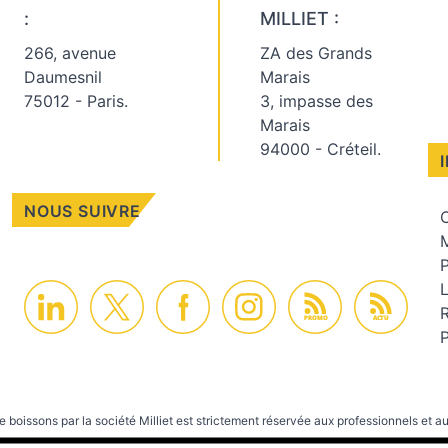
:
MILLIET :
266, avenue
ZA des Grands
Daumesnil
Marais
75012 - Paris.
3, impasse des
Marais
94000 - Créteil.
NOUS SUIVRE
C
M
PROMO
ACTU
P
e boissons par la société Milliet est strictement réservée aux professionnels et au