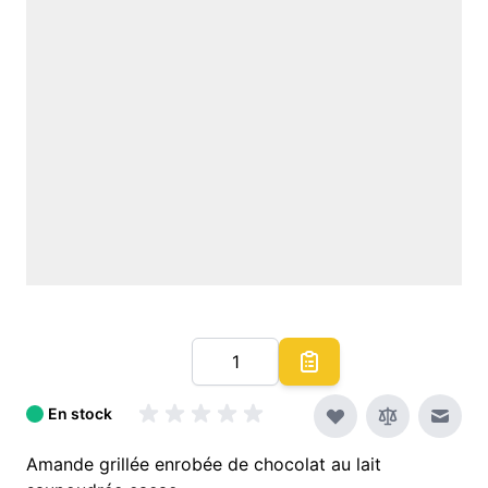
Quantité
En stock
Envoy
Amande grillée enrobée de chocolat au lait