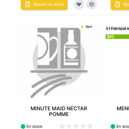
Ajouter au devis
Aj
Vert
Fabriqué 
BIO
Les conditionnements disponibles :
Les cond
MINUTE MAID NECTAR
MENE
POMME
En stock
En sto