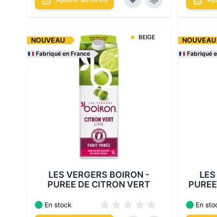
BEIGE
NOUVEAU
NOUVEAU
Fabriqué en France
Fabriqué 
Les conditionnements disponibles :
Les cond
LES VERGERS BOIRON -
LES
PUREE DE CITRON VERT
PUREE
En stock
En sto