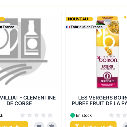
NOUVEAU
en France
Fabriqué en France
itionnements disponibles :
Les conditionnements disponi
MILLIAT - CLEMENTINE
LES VERGERS BOIR
DE CORSE
PUREE FRUIT DE LA P
ck
En stock
outer au devis
Ajouter au devis