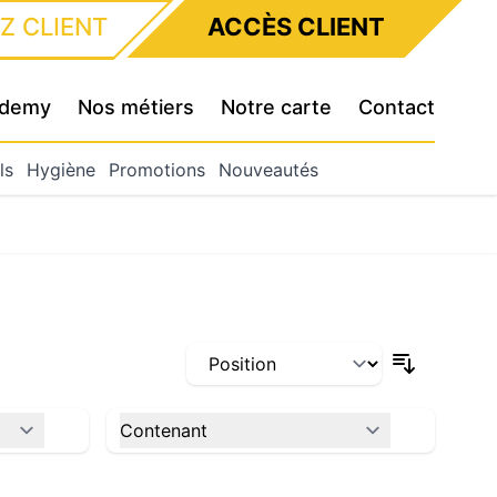
Z CLIENT
ACCÈS CLIENT
cademy
Nos métiers
Notre carte
Contact
ls
Hygiène
Promotions
Nouveautés
Contenant
filter