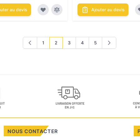
outer au devis
Ajouter au devis
1
2
3
4
5
Page
Vous lisez actuellement la page
Page
Page
Page
NOUS CONTACTER