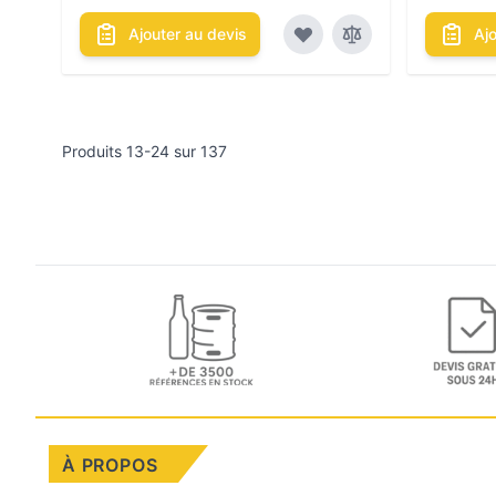
Ajouter au devis
Aj
Produits
13
-
24
sur
137
À PROPOS