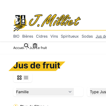
Allez au contenu
BIO
Bières
Cidres
Vins
Spiritueux
Sodas
Jus de
Toggle minicart, Mon panier est vide
Accueil
/
Jus de fruit
Jus de fruit
Grille
Liste
Skip to product list
Famille
Type Jus
filter