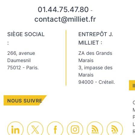
01.44.75.47.80
-
contact@milliet.fr
SIÈGE SOCIAL
ENTREPÔT J.
:
MILLIET :
266, avenue
ZA des Grands
Daumesnil
Marais
75012 - Paris.
3, impasse des
Marais
94000 - Créteil.
NOUS SUIVRE
C
M
PROMO
ACTU