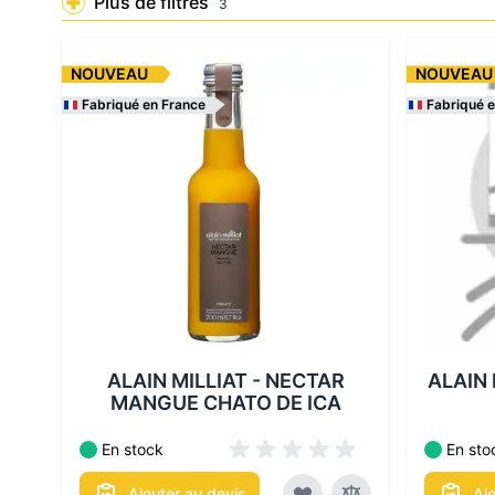
Plus de filtres
3
NOUVEAU
NOUVEAU
Fabriqué en France
Fabriqué 
Les conditionnements disponibles :
Les cond
ALAIN MILLIAT - NECTAR
ALAIN 
MANGUE CHATO DE ICA
En stock
En sto
Ajouter au devis
Aj