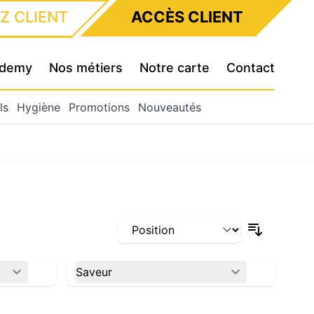
Z CLIENT
ACCÈS CLIENT
cademy
Nos métiers
Notre carte
Contact
ls
Hygiène
Promotions
Nouveautés
Saveur
filter