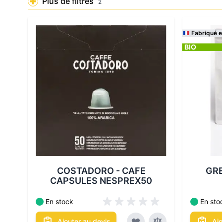
Plus de filtres
2
Fabriqué 
BIO
Les conditionnements disponibles :
Les cond
COSTADORO - CAFE
GR
CAPSULES NESPREX50
En stock
En sto
Ajouter au devis
Aj