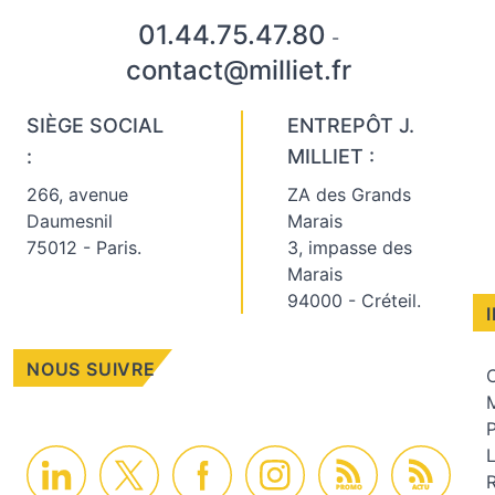
01.44.75.47.80
-
contact@milliet.fr
SIÈGE SOCIAL
ENTREPÔT J.
:
MILLIET :
266, avenue
ZA des Grands
Daumesnil
Marais
75012 - Paris.
3, impasse des
Marais
94000 - Créteil.
NOUS SUIVRE
C
M
PROMO
ACTU