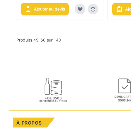
Ajouter au devis
Aj
Produits
49
-
60
sur
140
À PROPOS