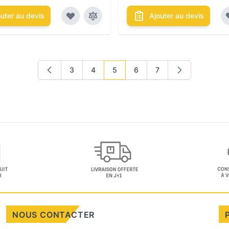
outer au devis
Ajouter au devis
3
4
5
6
7
Page
Page
Vous lisez actuellement la page
Page
Page
NOUS CONTACTER