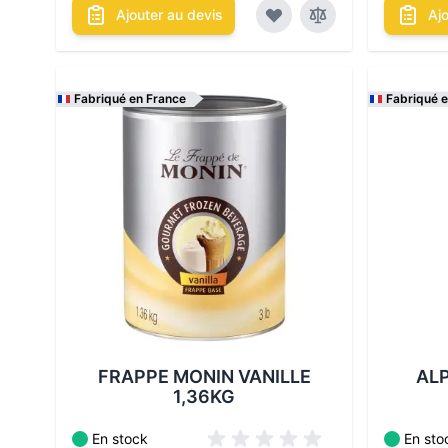
Ajouter au devis
Aj
Fabriqué en France
Fabriqué 
Les conditionnements disponibles :
Les cond
FRAPPE MONIN VANILLE
AL
1,36KG
En stock
En sto